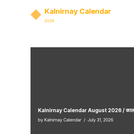
Kalnirnay Calendar
Skip
2026
to
content
Kalnirnay Calendar August 2026 / कालनिर
by
Kalnirnay Calendar
July 31, 2026