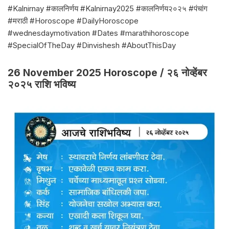
#Kalnirnay #कालनिर्णय #Kalnirnay2025 #कालनिर्णय२०२५ #पंचांग
#मराठी #Horoscope #DailyHoroscope
#wednesdaymotivation #Dates #marathihoroscope
#SpecialOfTheDay #Dinvishesh #AboutThisDay
26 November 2025 Horoscope / २६ नोव्हेंबर
२०२५ राशि भविष्य