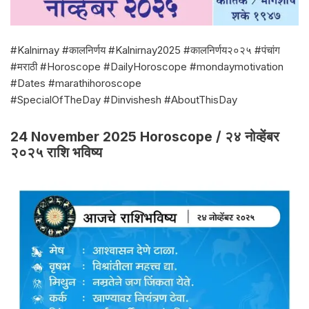
#Kalnirnay #कालनिर्णय #Kalnirnay2025 #कालनिर्णय२०२५ #पंचांग
#मराठी #Horoscope #DailyHoroscope #mondaymotivation
#Dates #marathihoroscope
#SpecialOfTheDay #Dinvishesh #AboutThisDay
24 November 2025 Horoscope / २४ नोव्हेंबर
२०२५ राशि भविष्य