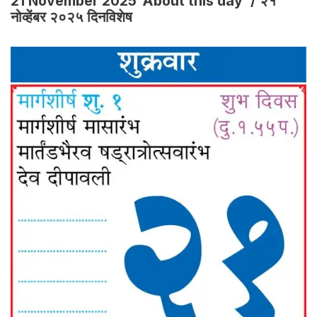
21 November 2025 ‘About this day’ / २१
नोव्हेंबर २०२५ दिनविशेष