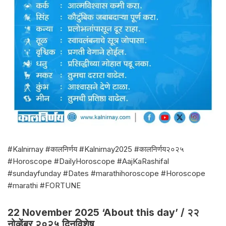
#Kalnirnay #कालनिर्णय #Kalnirnay2025 #कालनिर्णय२०२५
#Horoscope #DailyHoroscope #AajKaRashifal
#sundayfunday #Dates #marathihoroscope #Horoscope
#marathi #FORTUNE
22 November 2025 ‘About this day’ / २२
नोव्हेंबर २०२५ दिनविशेष