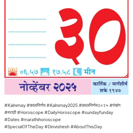
#Kalnirnay #कालनिर्णय #Kalnirnay2025 #कालनिर्णय२०२५ #पंचांग
#मराठी #Horoscope #DailyHoroscope #sundayfunday
#Dates #marathihoroscope
#SpecialOfTheDay #Dinvishesh #AboutThisDay