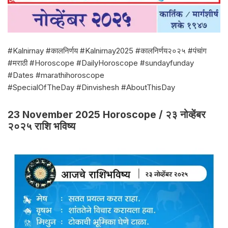
#Kalnirnay #कालनिर्णय #Kalnirnay2025 #कालनिर्णय२०२५ #पंचांग
#मराठी #Horoscope #DailyHoroscope #sundayfunday
#Dates #marathihoroscope
#SpecialOfTheDay #Dinvishesh #AboutThisDay
23 November 2025 Horoscope / २३ नोव्हेंबर
२०२५ राशि भविष्य