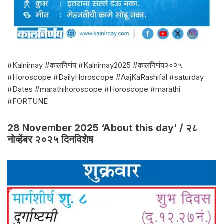
#Kalnirnay #कालनिर्णय #Kalnirnay2025 #कालनिर्णय२०२५
#Horoscope #DailyHoroscope #AajKaRashifal #saturday
#Dates #marathihoroscope #Horoscope #marathi
#FORTUNE
28 November 2025 ‘About this day’ / २८
नोव्हेंबर २०२५ दिनविशेष