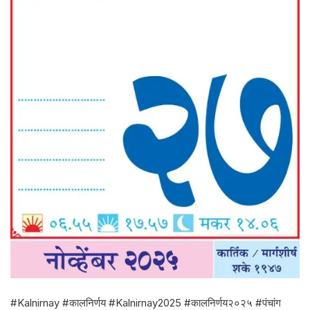
#Kalnirnay #कालनिर्णय #Kalnirnay2025 #कालनिर्णय२०२५ #पंचांग