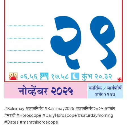
#Kalnirnay #कालनिर्णय #Kalnirnay2025 #कालनिर्णय२०२५ #पंचांग
#मराठी #Horoscope #DailyHoroscope #saturdaymorning
#Dates #marathihoroscope