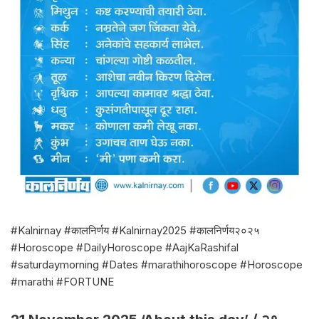
#Kalnirnay #कालनिर्णय #Kalnirnay2025 #कालनिर्णय२०२५
#Horoscope #DailyHoroscope #AajKaRashifal
#saturdaymorning #Dates #marathihoroscope #Horoscope
#marathi #FORTUNE