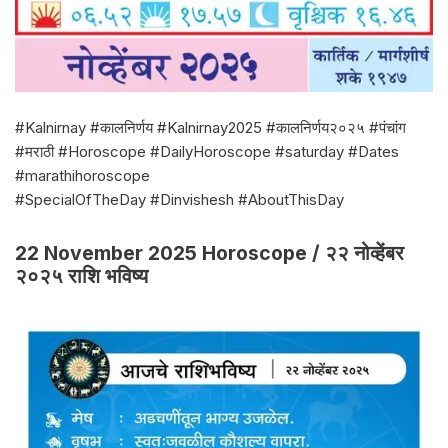
#Kalnirnay #कालनिर्णय #Kalnirnay2025 #कालनिर्णय२०२५ #पंचांग
#मराठी #Horoscope #DailyHoroscope #saturday #Dates
#marathihoroscope
#SpecialOfTheDay #Dinvishesh #AboutThisDay
22 November 2025 Horoscope / २२ नोव्हेंबर
२०२५ राशि भविष्य