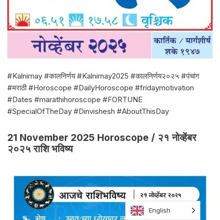
#Kalnirnay #कालनिर्णय #Kalnirnay2025 #कालनिर्णय२०२५ #पंचांग
#मराठी #Horoscope #DailyHoroscope #fridaymotivation
#Dates #marathihoroscope #FORTUNE
#SpecialOfTheDay #Dinvishesh #AboutThisDay
21 November 2025 Horoscope / २१ नोव्हेंबर
२०२५ राशि भविष्य
English