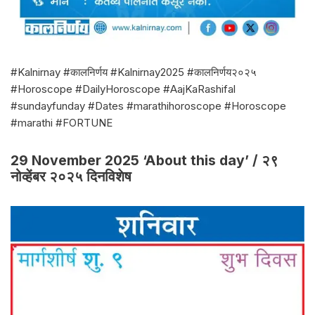
#Kalnirnay #कालनिर्णय #Kalnirnay2025 #कालनिर्णय२०२५
#Horoscope #DailyHoroscope #AajKaRashifal
#sundayfunday #Dates #marathihoroscope #Horoscope
#marathi #FORTUNE
29 November 2025 ‘About this day’ / २९
नोव्हेंबर २०२५ दिनविशेष