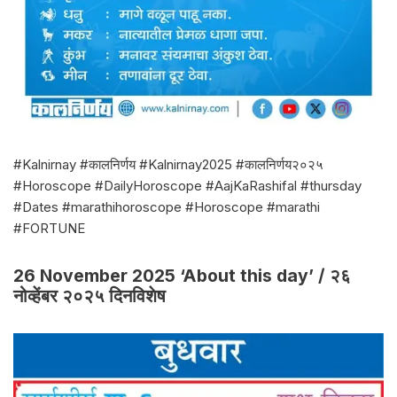
#Kalnirnay #कालनिर्णय #Kalnirnay2025 #कालनिर्णय२०२५
#Horoscope #DailyHoroscope #AajKaRashifal #thursday
#Dates #marathihoroscope #Horoscope #marathi
#FORTUNE
26 November 2025 ‘About this day’ / २६
नोव्हेंबर २०२५ दिनविशेष