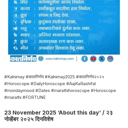
#Kalnirnay #कालनिर्णय #Kalnirnay2025 #कालनिर्णय२०२५
#Horoscope #DailyHoroscope #AajKaRashifal
#mondaymood #Dates #marathihoroscope #Horoscope
#marathi #FORTUNE
23 November 2025 ‘About this day’ / २३
नोव्हेंबर २०२५ दिनविशेष