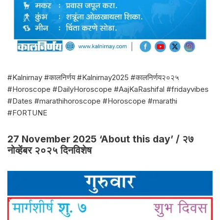
#Kalnirnay #कालनिर्णय #Kalnirnay2025 #कालनिर्णय२०२५
#Horoscope #DailyHoroscope #AajKaRashifal #fridayvibes
#Dates #marathihoroscope #Horoscope #marathi
#FORTUNE
27 November 2025 ‘About this day’ / २७
नोव्हेंबर २०२५ दिनविशेष