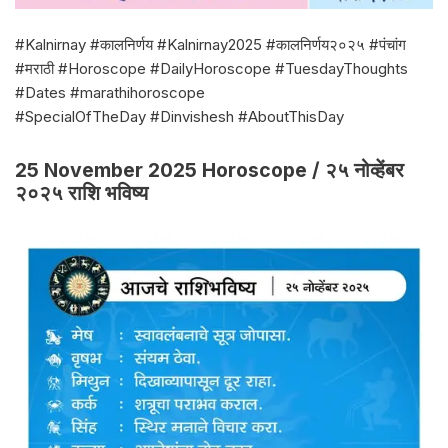
#Kalnirnay #कालनिर्णय #Kalnirnay2025 #कालनिर्णय२०२५ #पंचांग
#मराठी #Horoscope #DailyHoroscope #TuesdayThoughts
#Dates #marathihoroscope
#SpecialOfTheDay #Dinvishesh #AboutThisDay
25 November 2025 Horoscope / २५ नोव्हेंबर
२०२५ राशि भविष्य