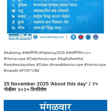
#Kalnirnay #कालनिर्णय #Kalnirnay2025 #कालनिर्णय२०२५
#Horoscope #DailyHoroscope #AajKaRashifal
#wednesdayvibes #Dates #marathihoroscope #Horoscope
#marathi #FORTUNE
25 November 2025 ‘About this day’ / २५
नोव्हेंबर २०२५ दिनविशेष