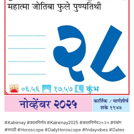
#Kalnirnay #कालनिर्णय #Kalnirnay2025 #कालनिर्णय२०२५ #पंचांग
#मराठी #Horoscope #DailyHoroscope #fridayvibes #Dates