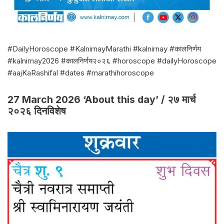
#DailyHoroscope #KalnirnayMarathi #kalnirnay #कालनिर्णय
#kalnirnay2026 #कालनिर्णय२०२६ #horoscope #dailyHoroscope
#aajKaRashifal #dates #marathihoroscope
27 March 2026 ‘About this day’ / २७ मार्च
२०२६ दिनविशेष