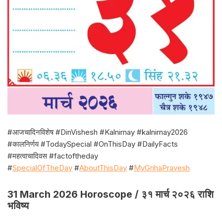
#आजचादिनविशेष #DinVishesh #Kalnirnay #kalnirnay2026
#कालनिर्णय #TodaySpecial #OnThisDay #DailyFacts
#महत्वाचादिवस #factoftheday
#
SpecialOfTheDay
#
AboutThisDay
#
MyGrihaPravesh
31 March 2026 Horoscope / ३१ मार्च २०२६ राशि
भविष्य