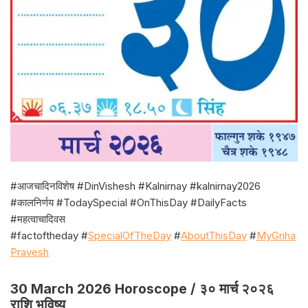
#आजचादिनविशेष #DinVishesh #Kalnirnay #kalnirnay2026
#कालनिर्णय #TodaySpecial #OnThisDay #DailyFacts
#महत्वाचादिवस
#factoftheday #
SpecialOfTheDay
#
AboutThisDay
#
MyGriha
Pravesh
30 March 2026 Horoscope / ३० मार्च २०२६
राशि भविष्य