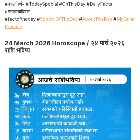
#कालनिर्णय #TodaySpecial #OnThisDay #DailyFacts
#महत्वाचादिवस
#factoftheday #
SpecialOfTheDay
#
AboutThisDay
#
MyGriha
Pravesh
24 March 2026 Horoscope / २४ मार्च २०२६
राशि भविष्य