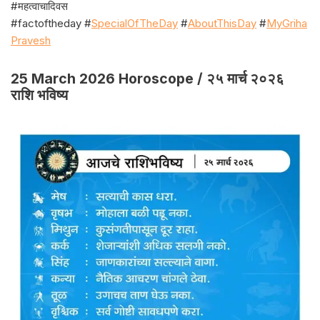
#महत्वाचादिवस
#factoftheday #
SpecialOfTheDay
#
AboutThisDay
#
MyGriha
Pravesh
25 March 2026 Horoscope / २५ मार्च २०२६
राशि भविष्य