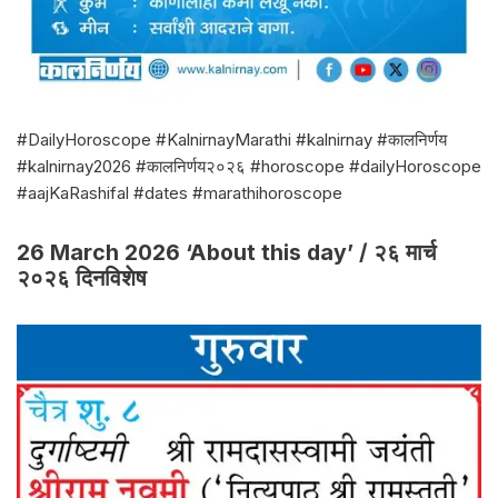
#DailyHoroscope #KalnirnayMarathi #kalnirnay #कालनिर्णय
#kalnirnay2026 #कालनिर्णय२०२६ #horoscope #dailyHoroscope
#aajKaRashifal #dates #marathihoroscope
26 March 2026 ‘About this day’ / २६ मार्च
२०२६ दिनविशेष