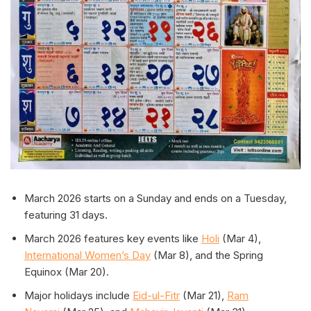
March 2026 starts on a Sunday and ends on a Tuesday,
featuring 31 days.
March 2026 features key events like
Holi
(Mar 4),
International Women’s Day
(Mar 8), and the Spring
Equinox (Mar 20).
Major holidays include
Eid-ul-Fitr
(Mar 21),
Ram