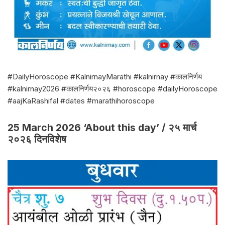
#DailyHoroscope #KalnirnayMarathi #kalnirnay #कालनिर्णय
#kalnirnay2026 #कालनिर्णय२०२६ #horoscope #dailyHoroscope
#aajKaRashifal #dates #marathihoroscope
25 March 2026 ‘About this day’ / २५ मार्च
२०२६ दिनविशेष