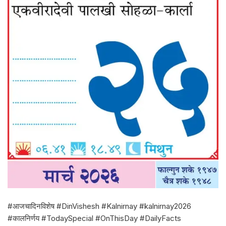
#आजचादिनविशेष #DinVishesh #Kalnirnay #kalnirnay2026
#कालनिर्णय #TodaySpecial #OnThisDay #DailyFacts