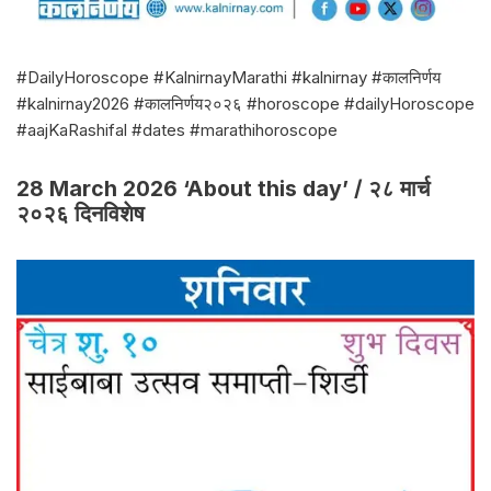
#DailyHoroscope #KalnirnayMarathi #kalnirnay #कालनिर्णय
#kalnirnay2026 #कालनिर्णय२०२६ #horoscope #dailyHoroscope
#aajKaRashifal #dates #marathihoroscope
28 March 2026 ‘About this day’ / २८ मार्च
२०२६ दिनविशेष