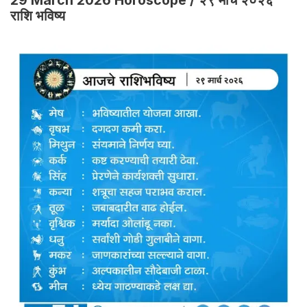
राशि भविष्य