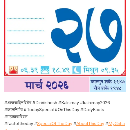
#आजचादिनविशेष #DinVishesh #Kalnirnay #kalnirnay2026
#कालनिर्णय #TodaySpecial #OnThisDay #DailyFacts
#महत्वाचादिवस
#factoftheday #
SpecialOfTheDay
#
AboutThisDay
#
MyGriha