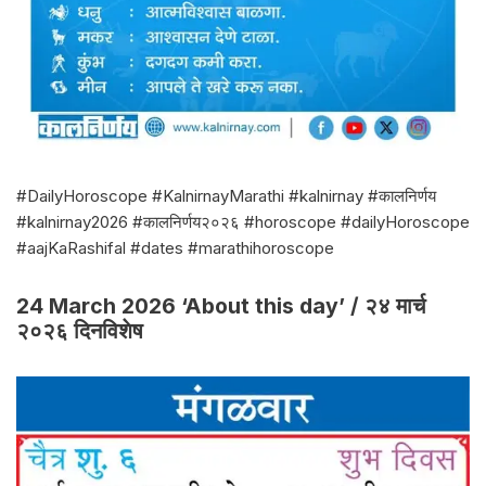
#DailyHoroscope #KalnirnayMarathi #kalnirnay #कालनिर्णय
#kalnirnay2026 #कालनिर्णय२०२६ #horoscope #dailyHoroscope
#aajKaRashifal #dates #marathihoroscope
24 March 2026 ‘About this day’ / २४ मार्च
२०२६ दिनविशेष