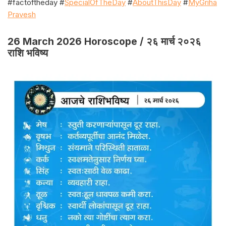
#factoftheday #
SpecialOfTheDay
#
AboutThisDay
#
MyGriha
Pravesh
26 March 2026 Horoscope / २६ मार्च २०२६
राशि भविष्य