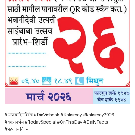
#आजचादिनविशेष #DinVishesh #Kalnirnay #kalnirnay2026
#कालनिर्णय #TodaySpecial #OnThisDay #DailyFacts
#महत्वाचादिवस