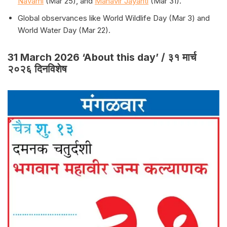
Navami
(Mar 25), and
Mahavir Jayanti
(Mar 31).
Global observances like World Wildlife Day (Mar 3) and
World Water Day (Mar 22).
31 March 2026 ‘About this day’ / ३१ मार्च
२०२६ दिनविशेष