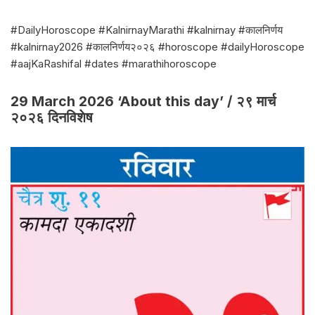
#DailyHoroscope #KalnirnayMarathi #kalnirnay #कालनिर्णय
#kalnirnay2026 #कालनिर्णय२०२६ #horoscope #dailyHoroscope
#aajKaRashifal #dates #marathihoroscope
29 March 2026 ‘About this day’ / २९ मार्च
२०२६ दिनविशेष