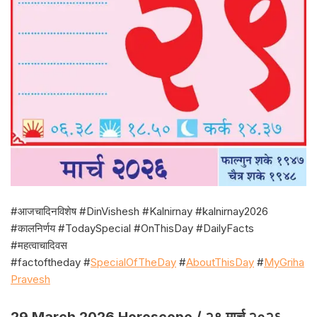
#आजचादिनविशेष #DinVishesh #Kalnirnay #kalnirnay2026
#कालनिर्णय #TodaySpecial #OnThisDay #DailyFacts
#महत्वाचादिवस
#factoftheday #
SpecialOfTheDay
#
AboutThisDay
#
MyGriha
Pravesh
29 March 2026 Horoscope / २९ मार्च २०२६