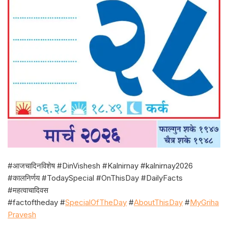
#आजचादिनविशेष #DinVishesh #Kalnirnay #kalnirnay2026
#कालनिर्णय #TodaySpecial #OnThisDay #DailyFacts
#महत्वाचादिवस
#factoftheday #
SpecialOfTheDay
#
AboutThisDay
#
MyGriha
Pravesh