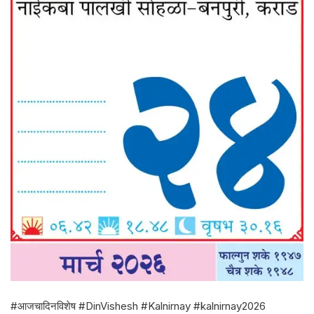
#आजचादिनविशेष #DinVishesh #Kalnirnay #kalnirnay2026