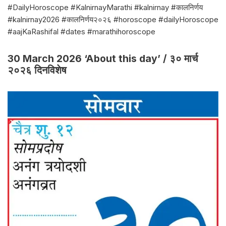
#DailyHoroscope #KalnirnayMarathi #kalnirnay #कालनिर्णय
#kalnirnay2026 #कालनिर्णय२०२६ #horoscope #dailyHoroscope
#aajKaRashifal #dates #marathihoroscope
30 March 2026 ‘About this day’ / ३० मार्च
२०२६ दिनविशेष