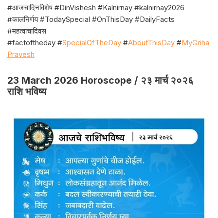
#आजचादिनविशेष #DinVishesh #Kalnirnay #kalnirnay2026
#कालनिर्णय #TodaySpecial #OnThisDay #DailyFacts
#महत्वाचादिवस
#factoftheday #
SpecialOfTheDay
#
AboutThisDay
#
MyGriha
Pravesh
23 March 2026 Horoscope / २३ मार्च २०२६
राशि भविष्य